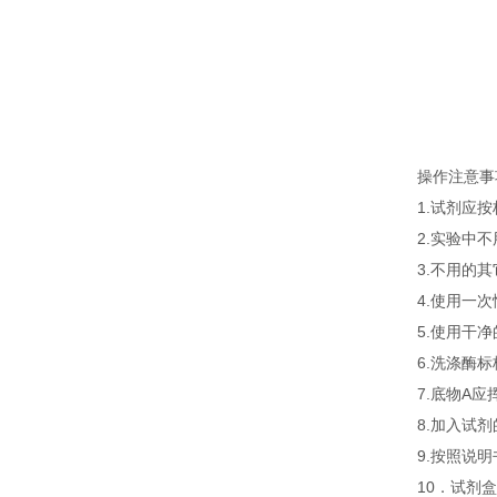
操作注意事
1.试剂应
2.实验中
3.不用的
4.使用一
5.使用干
6.洗涤酶
7.底物A
8.加入试
9.按照说
10．试剂盒