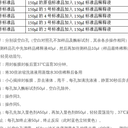
 加样：分别设空白孔（空白对照孔不加样品及酶标试剂，其余各步操作相同
待测样品孔中先加样品稀释液40μl，然后再加待测样品10μl（样品最终
轻轻晃动混匀。
温育：用封板膜封板后置37℃温育30分钟。
配液：将30倍浓缩洗涤液用蒸馏水30倍稀释后备用
洗涤：小心揭掉封板膜，弃去液体，甩干，每孔加满洗涤液，静置30秒后弃
加酶：每孔加入酶标试剂50μl，空白孔除外。
温育：操作同3。
洗涤：操作同5。
显色：每孔先加入显色剂A50μl，再加入显色剂B50μl，轻轻震荡混匀，37℃
 终止：每孔加终止液50μl，终止反应（此时蓝色立转黄色）。