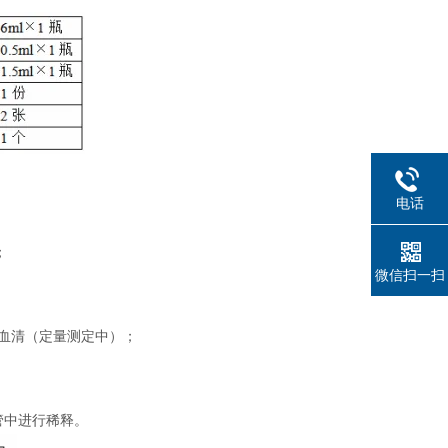
电话
；
微信扫一扫
制血清（定量测定中）；
管中进行稀释。