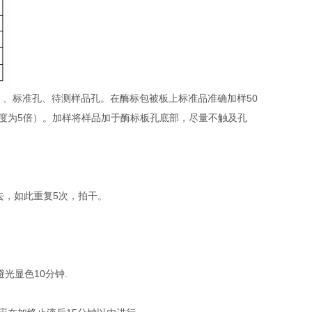
）、标准孔、待测样品孔。在酶标包被板上标准品准确加样50
稀释度为5倍）。加样将样品加于酶标板孔底部，尽量不触及孔
去，如此重复5次，拍干。
避光显色10分钟.