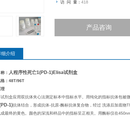
访 问 量：
418
产品咨询
详细介绍
人程序性死亡1(PD-1)Elisa试剂盒
名称：
格：48T/96T
原理
本试剂盒应用双抗体夹心法测定标本中指标水平。用纯化的指标抗体包被
(PD-1)
抗体结合，形成抗体-抗原-酶标抗体复合物，经过 洗涤后加底物T
化成最终的黄色。颜色的深浅和样品中的指标呈正相关。用酶标仪在450n
。