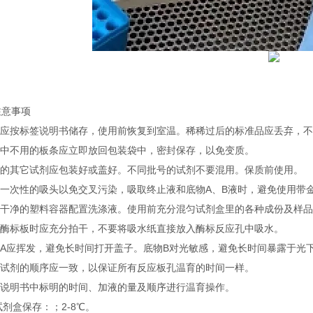
注意事项
试剂应按标签说明书储存，使用前恢复到室温。稀稀过后的标准品应丢弃，
实验中不用的板条应立即放回包装袋中，密封保存，以免变质。
不用的其它试剂应包装好或盖好。不同批号的试剂不要混用。保质前使用。
使用一次性的吸头以免交叉污染，吸取终止液和底物A、B液时，避免使用带
使用干净的塑料容器配置洗涤液。使用前充分混匀试剂盒里的各种成份及样
洗涤酶标板时应充分拍干，不要将吸水纸直接放入酶标反应孔中吸水。
底物A应挥发，避免长时间打开盖子。底物B对光敏感，避免长时间暴露于光
加入试剂的顺序应一致，以保证所有反应板孔温育的时间一样。
按照说明书中标明的时间、加液的量及顺序进行温育操作。
试剂盒保存：；2-8℃。