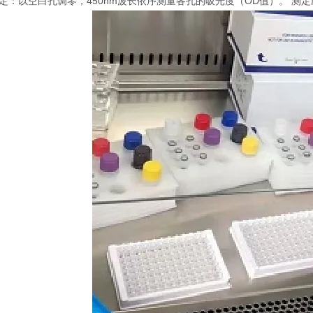
 测定：以空白孔调零，450nm波长依序测量各孔的吸光度（OD值）。 测