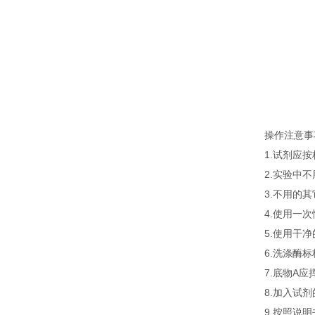
操作注意事
1.试剂应
2.实验中
3.不用的
4.使用一
5.使用干
6.洗涤酶
7.底物A
8.加入试
9.按照说