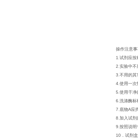
操作注意事
1.试剂应
2.实验中
3.不用的
4.使用一
5.使用干
6.洗涤酶
7.底物A
8.加入试
9.按照说
10．试剂盒