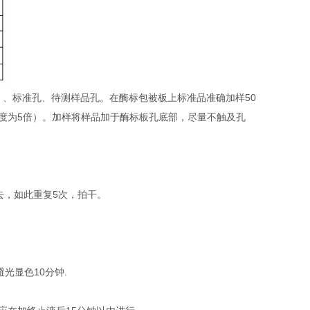
）、标准孔、待测样品孔。在酶标包被板上标准品准确加样50
稀释度为5倍）。加样将样品加于酶标板孔底部，尽量不触及孔
去，如此重复5次，拍干。
避光显色10分钟.