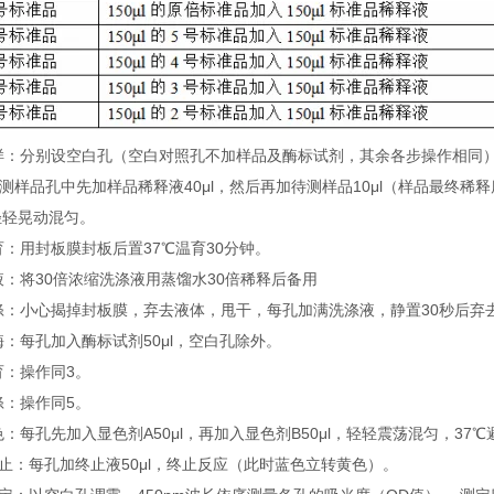
 加样：分别设空白孔（空白对照孔不加样品及酶标试剂，其余各步操作相同
待测样品孔中先加样品稀释液40μl，然后再加待测样品10μl（样品最终
轻轻晃动混匀。
温育：用封板膜封板后置37℃温育30分钟。
配液：将30倍浓缩洗涤液用蒸馏水30倍稀释后备用
洗涤：小心揭掉封板膜，弃去液体，甩干，每孔加满洗涤液，静置30秒后弃
加酶：每孔加入酶标试剂50μl，空白孔除外。
温育：操作同3。
洗涤：操作同5。
显色：每孔先加入显色剂A50μl，再加入显色剂B50μl，轻轻震荡混匀，37℃
 终止：每孔加终止液50μl，终止反应（此时蓝色立转黄色）。