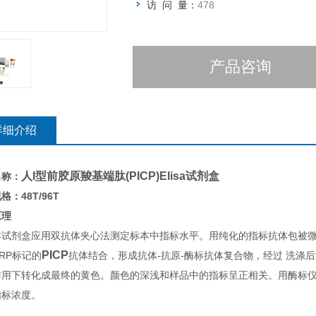
访 问 量：
478
产品咨询
详细介绍
人I型前胶原羧基端肽(PICP)Elisa试剂盒
名称：
格：48T/96T
原理
本试剂盒应用双抗体夹心法测定标本中指标水平。用纯化的指标抗体包被
PICP
RP标记的
抗体结合，形成抗体-抗原-酶标抗体复合物，经过 洗涤后
作用下转化成最终的黄色。颜色的深浅和样品中的指标呈正相关。用酶标仪在
指标浓度。