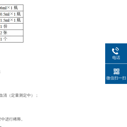
电话
；
微信扫一扫
制血清（定量测定中）；
管中进行稀释。