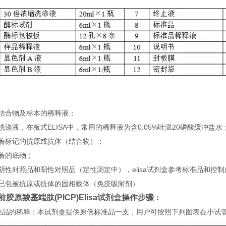
：
）结合物及标本的稀释液；
洗涤液，在板式ELISA中，常用的稀释液为含0.05%吐温20磷酸缓冲盐水
）酶标记的抗原或抗体（结合物）；
酶的底物；
阴性对照品和阳性对照品（定性测定中），elisa试剂盒参考标准品和控
）已包被抗原或抗体的固相载体（免疫吸附剂）
前胶原羧基端肽(PICP)Elisa试剂盒
操
作步骤
：
 标准品的稀释：本试剂盒提供原倍标准品一支，用户可按照下列图表在小试