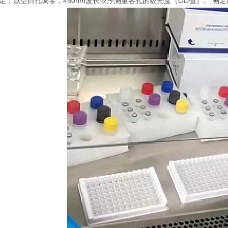
 测定：以空白孔调零，450nm波长依序测量各孔的吸光度（OD值）。 测