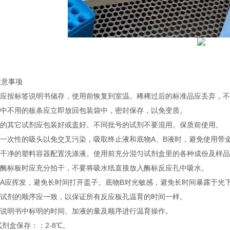
注意事项
试剂应按标签说明书储存，使用前恢复到室温。稀稀过后的标准品应丢弃，
实验中不用的板条应立即放回包装袋中，密封保存，以免变质。
不用的其它试剂应包装好或盖好。不同批号的试剂不要混用。保质前使用。
使用一次性的吸头以免交叉污染，吸取终止液和底物A、B液时，避免使用带
使用干净的塑料容器配置洗涤液。使用前充分混匀试剂盒里的各种成份及样
洗涤酶标板时应充分拍干，不要将吸水纸直接放入酶标反应孔中吸水。
底物A应挥发，避免长时间打开盖子。底物B对光敏感，避免长时间暴露于光
加入试剂的顺序应一致，以保证所有反应板孔温育的时间一样。
按照说明书中标明的时间、加液的量及顺序进行温育操作。
试剂盒保存：；2-8℃。