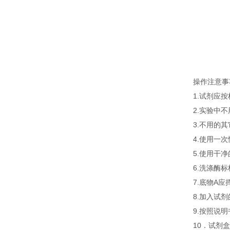
操作注意事
1.试剂应
2.实验中
3.不用的
4.使用一
5.使用干
6.洗涤酶
7.底物A
8.加入试
9.按照说
10．试剂盒