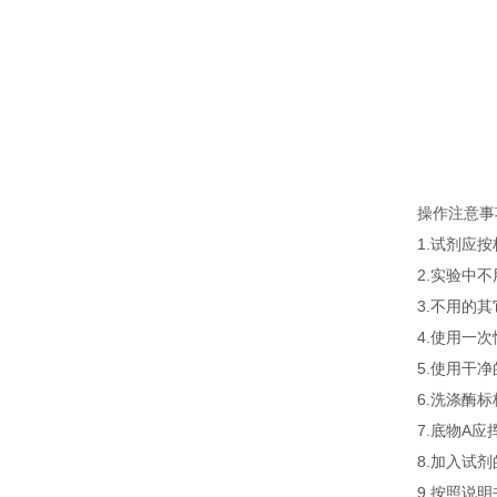
操作注意事
1.试剂应
2.实验中
3.不用的
4.使用一
5.使用干
6.洗涤酶
7.底物A
8.加入试
9.按照说