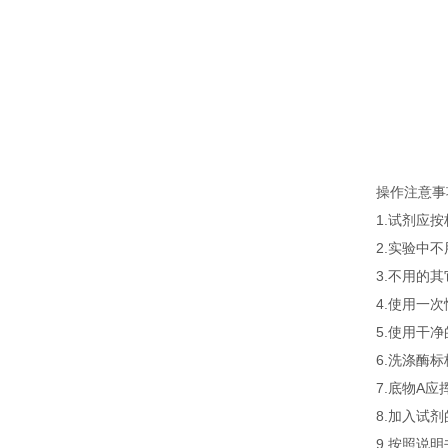
操作注意事
1.试剂应
2.实验中
3.不用的
4.使用一
5.使用干
6.洗涤酶
7.底物A
8.加入试
9.按照说