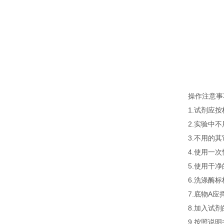
操作注意事
1.试剂应
2.实验中
3.不用的
4.使用一
5.使用干
6.洗涤酶
7.底物A
8.加入试
9.按照说