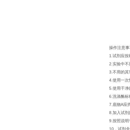
操作注意事
1.试剂应
2.实验中
3.不用的
4.使用一
5.使用干
6.洗涤酶
7.底物A
8.加入试
9.按照说
10．试剂盒