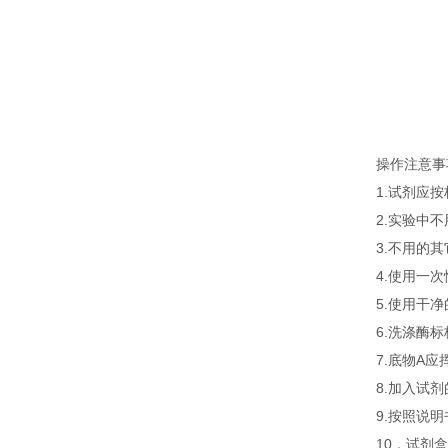
操作注意事
1.试剂应
2.实验中
3.不用的
4.使用一
5.使用干
6.洗涤酶
7.底物A
8.加入试
9.按照说
10．试剂盒