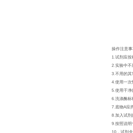
操作注意事
1.试剂应
2.实验中
3.不用的
4.使用一
5.使用干
6.洗涤酶
7.底物A
8.加入试
9.按照说
10．试剂盒