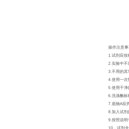
操作注意事
1.试剂应
2.实验中
3.不用的
4.使用一
5.使用干
6.洗涤酶
7.底物A
8.加入试
9.按照说
10．试剂盒