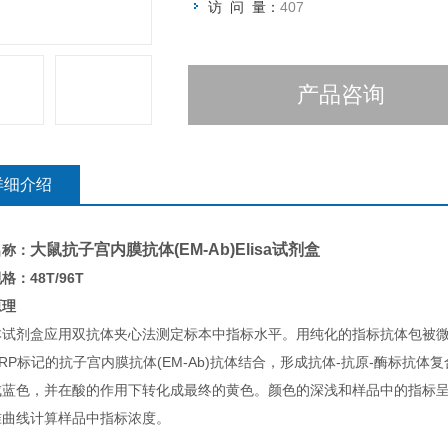
访 问 量：
407
产品咨询
详细介绍
大鼠抗子宫内膜抗体(EM-Ab)Elisa试剂盒
名称：
格：48T/96T
原理
本试剂盒应用双抗体夹心法测定标本中指标水平。用纯化的指标抗体包被
RP标记的抗子宫内膜抗体(EM-Ab)抗体结合，形成抗体-抗原-酶标抗体
成蓝色，并在酸的作用下转化成最终的黄色。颜色的深浅和样品中的指标呈正
准曲线计算样品中指标浓度。