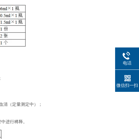
电话
；
微信扫一扫
制血清（定量测定中）；
管中进行稀释。