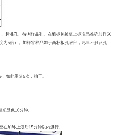
）、标准孔、待测样品孔。在酶标包被板上标准品准确加样50
稀释度为5倍）。加样将样品加于酶标板孔底部，尽量不触及孔
去，如此重复5次，拍干。
避光显色10分钟.
定应在加终止液后15分钟以内进行。