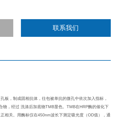
联系我们
微孔板，制成固相抗体，往包被单抗的微孔中依次加入指标，
复合物，经过 洗涤后加底物TMB显色。TMB在HRP酶的催化下
相关。用酶标仪在450nm波长下测定吸光度（OD值），通