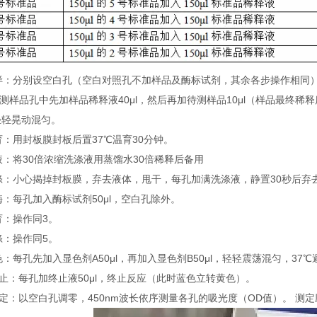
 加样：分别设空白孔（空白对照孔不加样品及酶标试剂，其余各步操作相同
待测样品孔中先加样品稀释液40μl，然后再加待测样品10μl（样品最终
轻轻晃动混匀。
温育：用封板膜封板后置37℃温育30分钟。
配液：将30倍浓缩洗涤液用蒸馏水30倍稀释后备用
洗涤：小心揭掉封板膜，弃去液体，甩干，每孔加满洗涤液，静置30秒后弃
加酶：每孔加入酶标试剂50μl，空白孔除外。
温育：操作同3。
洗涤：操作同5。
显色：每孔先加入显色剂A50μl，再加入显色剂B50μl，轻轻震荡混匀，37℃
 终止：每孔加终止液50μl，终止反应（此时蓝色立转黄色）。
 测定：以空白孔调零，450nm波长依序测量各孔的吸光度（OD值）。 测