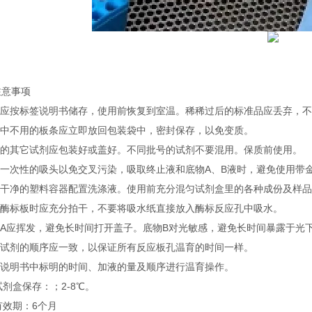
注意事项
试剂应按标签说明书储存，使用前恢复到室温。稀稀过后的标准品应丢弃，
实验中不用的板条应立即放回包装袋中，密封保存，以免变质。
不用的其它试剂应包装好或盖好。不同批号的试剂不要混用。保质前使用。
使用一次性的吸头以免交叉污染，吸取终止液和底物A、B液时，避免使用带
使用干净的塑料容器配置洗涤液。使用前充分混匀试剂盒里的各种成份及样
洗涤酶标板时应充分拍干，不要将吸水纸直接放入酶标反应孔中吸水。
底物A应挥发，避免长时间打开盖子。底物B对光敏感，避免长时间暴露于光
加入试剂的顺序应一致，以保证所有反应板孔温育的时间一样。
按照说明书中标明的时间、加液的量及顺序进行温育操作。
试剂盒保存：；2-8℃。
有效期：6个月