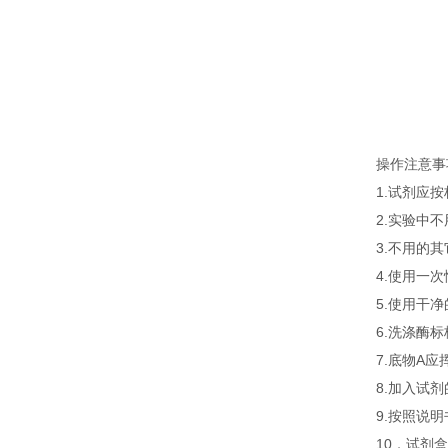
操作注意事
1.试剂应
2.实验中
3.不用的
4.使用一
5.使用干
6.洗涤酶
7.底物A
8.加入试
9.按照说
10．试剂盒