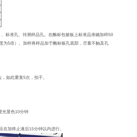
）、标准孔、待测样品孔。在酶标包被板上标准品准确加样50
稀释度为5倍）。加样将样品加于酶标板孔底部，尽量不触及孔
去，如此重复5次，拍干。
避光显色10分钟.
定应在加终止液后15分钟以内进行。