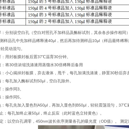
 加样：分别设空白孔（空白对照孔不加样品及酶标试剂，其余各步操作相同
待测样品孔中先加样品稀释液40μl，然后再加待测样品10μl（样品最终
轻轻晃动混匀。
温育：用封板膜封板后置37℃温育30分钟。
配液：将30倍浓缩洗涤液用蒸馏水30倍稀释后备用
洗涤：小心揭掉封板膜，弃去液体，甩干，每孔加满洗涤液，静置30秒后弃
加酶：每孔加入酶标试剂50μl，空白孔除外。
温育：操作同3。
洗涤：操作同5。
显色：每孔先加入显色剂A50μl，再加入显色剂B50μl，轻轻震荡混匀，37℃
 终止：每孔加终止液50μl，终止反应（此时蓝色立转黄色）。
 测定：以空白孔调零，450nm波长依序测量各孔的吸光度（OD值）。 测