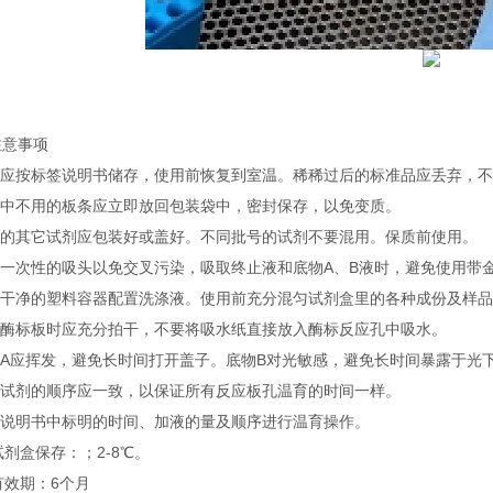
注意事项
试剂应按标签说明书储存，使用前恢复到室温。稀稀过后的标准品应丢弃，
实验中不用的板条应立即放回包装袋中，密封保存，以免变质。
不用的其它试剂应包装好或盖好。不同批号的试剂不要混用。保质前使用。
使用一次性的吸头以免交叉污染，吸取终止液和底物A、B液时，避免使用带
使用干净的塑料容器配置洗涤液。使用前充分混匀试剂盒里的各种成份及样
洗涤酶标板时应充分拍干，不要将吸水纸直接放入酶标反应孔中吸水。
底物A应挥发，避免长时间打开盖子。底物B对光敏感，避免长时间暴露于光
加入试剂的顺序应一致，以保证所有反应板孔温育的时间一样。
按照说明书中标明的时间、加液的量及顺序进行温育操作。
试剂盒保存：；2-8℃。
有效期：6个月