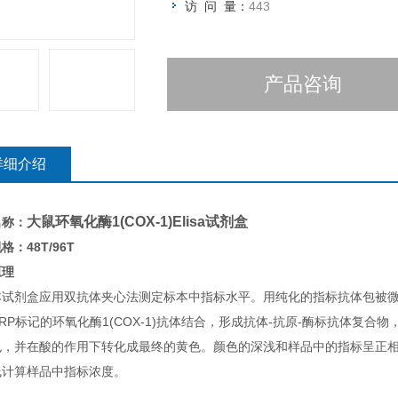
访 问 量：
443
产品咨询
详细介绍
大鼠环氧化酶1(COX-1)Elisa试剂盒
名称：
格：48T/96T
原理
本试剂盒应用双抗体夹心法测定标本中指标水平。用纯化的指标抗体包被
RP标记的环氧化酶1(COX-1)抗体结合，形成抗体-抗原-酶标抗体复合物
色，并在酸的作用下转化成最终的黄色。颜色的深浅和样品中的指标呈正相关
线计算样品中指标浓度。