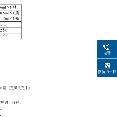
电话
；
微信扫一扫
制血清（定量测定中）；
管中进行稀释。