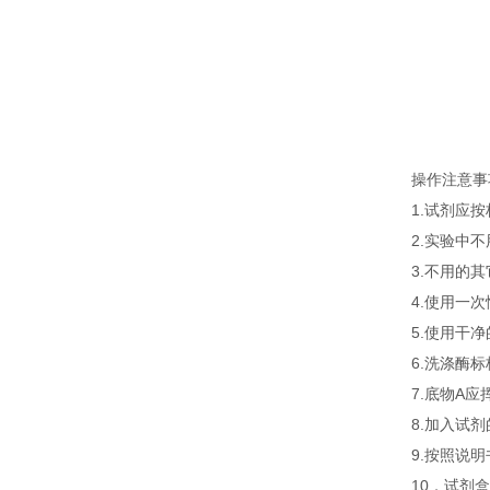
操作注意事
1.试剂应
2.实验中
3.不用的
4.使用一
5.使用干
6.洗涤酶
7.底物A
8.加入试
9.按照说
10．试剂盒