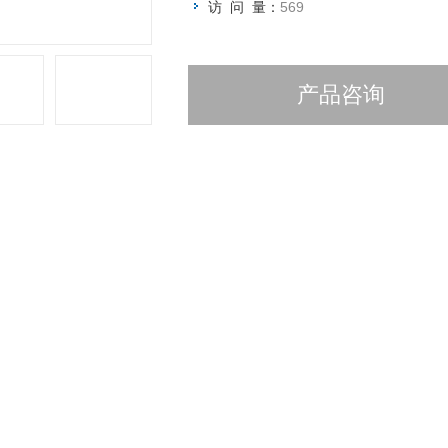
访 问 量：
569
产品咨询
详细介绍
大鼠促胰液素(secretin)Elisa试剂盒
名称：
格：48T/96T
原理
本试剂盒应用双抗体夹心法测定标本中指标水平。用纯化的指标抗体包被
促胰液素(secretin)
RP标记的
抗体结合，形成抗体-抗原-酶标抗体复合物
蓝色，并在酸的作用下转化成最终的黄色。颜色的深浅和样品中的指标呈正相
曲线计算样品中指标浓度。