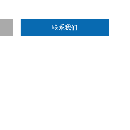
联系我们
微孔板，制成固相抗体，往包被单抗的微孔中依次加入指标，
，经过 洗涤后加底物TMB显色。TMB在HRP酶的催化下转
关。用酶标仪在450nm波长下测定吸光度（OD值），通过