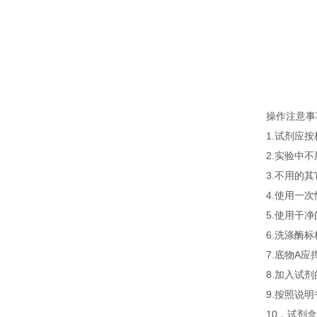
操作注意事
1.试剂应
2.实验中
3.不用的
4.使用一
5.使用干
6.洗涤酶
7.底物A
8.加入试
9.按照说
10．试剂盒