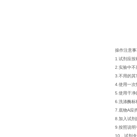
操作注意事
1.试剂应
2.实验中
3.不用的
4.使用一
5.使用干
6.洗涤酶
7.底物A
8.加入试
9.按照说
10．试剂盒