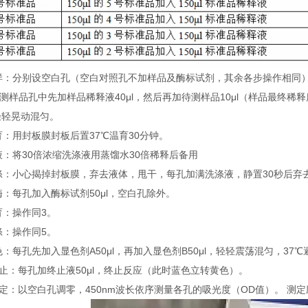
 加样：分别设空白孔（空白对照孔不加样品及酶标试剂，其余各步操作相同
待测样品孔中先加样品稀释液40μl，然后再加待测样品10μl（样品最终
轻轻晃动混匀。
温育：用封板膜封板后置37℃温育30分钟。
配液：将30倍浓缩洗涤液用蒸馏水30倍稀释后备用
洗涤：小心揭掉封板膜，弃去液体，甩干，每孔加满洗涤液，静置30秒后弃
加酶：每孔加入酶标试剂50μl，空白孔除外。
温育：操作同3。
洗涤：操作同5。
显色：每孔先加入显色剂A50μl，再加入显色剂B50μl，轻轻震荡混匀，37℃
 终止：每孔加终止液50μl，终止反应（此时蓝色立转黄色）。
 测定：以空白孔调零，450nm波长依序测量各孔的吸光度（OD值）。 测