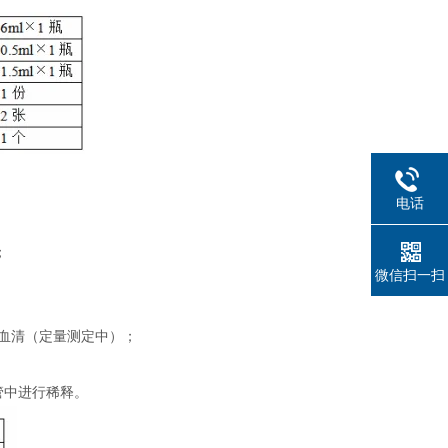
电话
；
微信扫一扫
制血清（定量测定中）；
管中进行稀释。