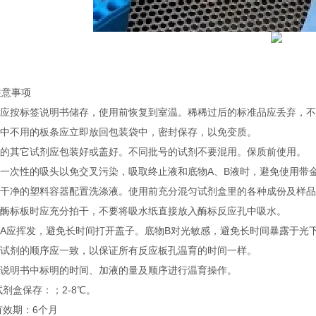
注意事项
试剂应按标签说明书储存，使用前恢复到室温。稀稀过后的标准品应丢弃，
实验中不用的板条应立即放回包装袋中，密封保存，以免变质。
不用的其它试剂应包装好或盖好。不同批号的试剂不要混用。保质前使用。
使用一次性的吸头以免交叉污染，吸取终止液和底物A、B液时，避免使用带
使用干净的塑料容器配置洗涤液。使用前充分混匀试剂盒里的各种成份及样
洗涤酶标板时应充分拍干，不要将吸水纸直接放入酶标反应孔中吸水。
底物A应挥发，避免长时间打开盖子。底物B对光敏感，避免长时间暴露于光
加入试剂的顺序应一致，以保证所有反应板孔温育的时间一样。
按照说明书中标明的时间、加液的量及顺序进行温育操作。
试剂盒保存：；2-8℃。
有效期：6个月