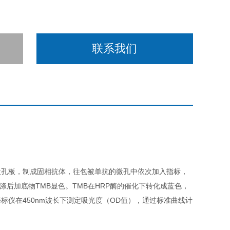
联系我们
微孔板，制成固相抗体，往包被单抗的微孔中依次加入指标，
涤后加底物TMB显色。TMB在HRP酶的催化下转化成蓝色，
仪在450nm波长下测定吸光度（OD值），通过标准曲线计