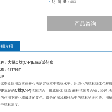
访 问 量：
483
产品咨询
详细介绍
大鼠C肽(C-P)Elisa试剂盒
名称：
格：48T/96T
原理
本试剂盒应用双抗体夹心法测定标本中指标水平。用纯化的指标抗体包被
C肽(C-P)
RP标记的
抗体结合，形成抗体-抗原-酶标抗体复合物，经过 洗
酸的作用下转化成最终的黄色。颜色的深浅和样品中的指标呈正相关。用酶标
品中指标浓度。