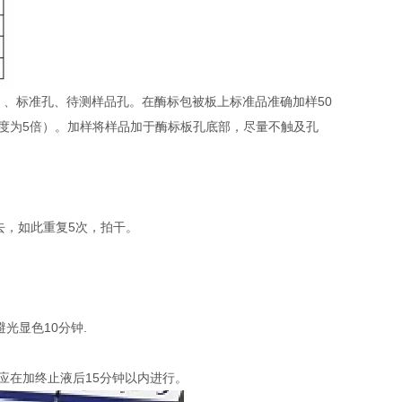
）、标准孔、待测样品孔。在酶标包被板上标准品准确加样50
稀释度为5倍）。加样将样品加于酶标板孔底部，尽量不触及孔
去，如此重复5次，拍干。
避光显色10分钟.
定应在加终止液后15分钟以内进行。