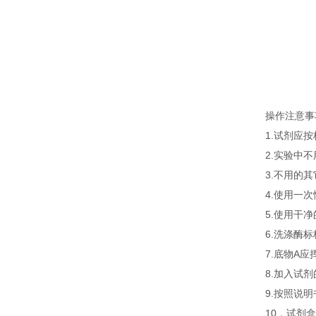
操作注意事
1.试剂应
2.实验中
3.不用的
4.使用一
5.使用干
6.洗涤酶
7.底物A
8.加入试
9.按照说
10．试剂盒