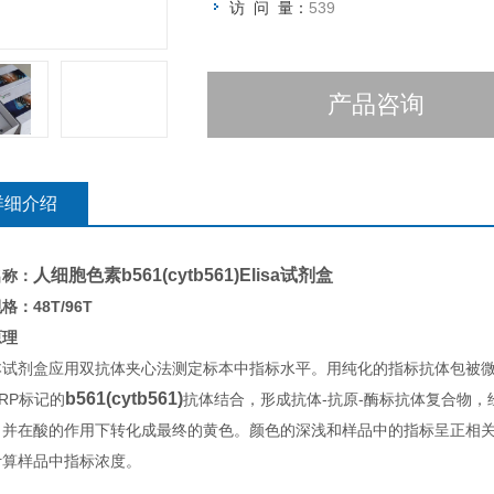
访 问 量：
539
产品咨询
详细介绍
人细胞色素b561(cytb561)Elisa试剂盒
名称：
格：48T/96T
原理
本试剂盒应用双抗体夹心法测定标本中指标水平。用纯化的指标抗体包被
b561(cytb561)
RP标记的
抗体结合，形成抗体-抗原-酶标抗体复合物，经
，并在酸的作用下转化成最终的黄色。颜色的深浅和样品中的指标呈正相关。
计算样品中指标浓度。