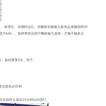
）、标准孔、待测样品孔。在酶标包被板上标准品准确加样50
稀释度为5倍）。加样将样品加于酶标板孔底部，尽量不触及孔
去，如此重复5次，拍干。
避光显色10分钟.
定应在加终止液后15分钟以内进行。