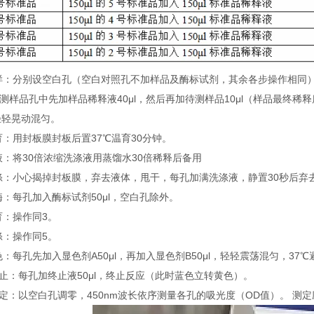
 加样：分别设空白孔（空白对照孔不加样品及酶标试剂，其余各步操作相同
待测样品孔中先加样品稀释液40μl，然后再加待测样品10μl（样品最终
轻轻晃动混匀。
温育：用封板膜封板后置37℃温育30分钟。
配液：将30倍浓缩洗涤液用蒸馏水30倍稀释后备用
洗涤：小心揭掉封板膜，弃去液体，甩干，每孔加满洗涤液，静置30秒后弃
加酶：每孔加入酶标试剂50μl，空白孔除外。
温育：操作同3。
洗涤：操作同5。
显色：每孔先加入显色剂A50μl，再加入显色剂B50μl，轻轻震荡混匀，37℃
 终止：每孔加终止液50μl，终止反应（此时蓝色立转黄色）。
 测定：以空白孔调零，450nm波长依序测量各孔的吸光度（OD值）。 测