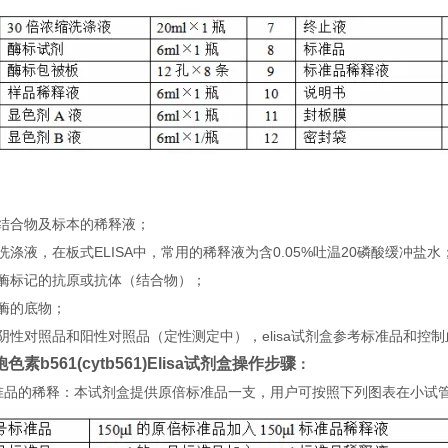
：
）结合物及标本的稀释液；
洗涤液，在板式ELISA中，常用的稀释液为含0.05%吐温20磷酸缓冲盐水
）酶标记的抗原或抗体（结合物）；
酶的底物；
阴性对照品和阳性对照品（定性测定中），elisa试剂盒参考标准品和控
色素b561(cytb561)Elisa试剂盒
操
作步骤
：
 标准品的稀释：本试剂盒提供原倍标准品一支，用户可按照下列图表在小试