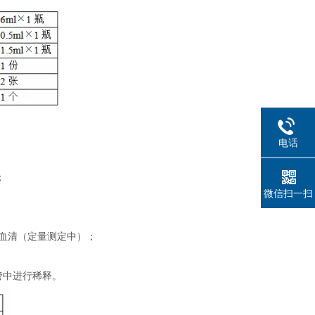
电话
；
微信扫一扫
制血清（定量测定中）；
管中进行稀释。