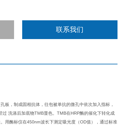
联系我们
微孔板，制成固相抗体，往包被单抗的微孔中依次加入指标，
过 洗涤后加底物TMB显色。TMB在HRP酶的催化下转化成
用酶标仪在450nm波长下测定吸光度（OD值），通过标准