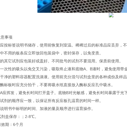
注意事项
试剂应按标签说明书储存，使用前恢复到室温。稀稀过后的标准品应丢弃，
实验中不用的板条应立即放回包装袋中，密封保存，以免变质。
不用的其它试剂应包装好或盖好。不同批号的试剂不要混用。保质前使用。
使用一次性的吸头以免交叉污染，吸取终止液和底物A、B液时，避免使用带
使用干净的塑料容器配置洗涤液。使用前充分混匀试剂盒里的各种成份及样
洗涤酶标板时应充分拍干，不要将吸水纸直接放入酶标反应孔中吸水。
底物A应挥发，避免长时间打开盖子。底物B对光敏感，避免长时间暴露于光
加入试剂的顺序应一致，以保证所有反应板孔温育的时间一样。
按照说明书中标明的时间、加液的量及顺序进行温育操作。
试剂盒保存：；2-8℃。
有效期：6个月