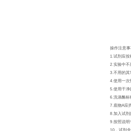
操作注意事
1.试剂应
2.实验中
3.不用的
4.使用一
5.使用干
6.洗涤酶
7.底物A
8.加入试
9.按照说
10．试剂盒