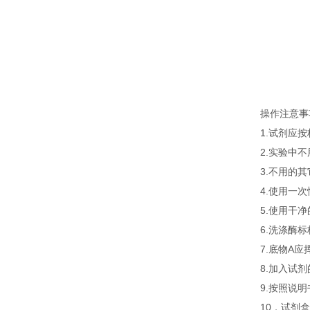
操作注意事
1.试剂应
2.实验中
3.不用的
4.使用一
5.使用干
6.洗涤酶
7.底物A
8.加入试
9.按照说
10．试剂盒