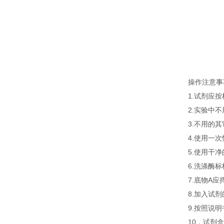
操作注意事
1.试剂应
2.实验中
3.不用的
4.使用一
5.使用干
6.洗涤酶
7.底物A
8.加入试
9.按照说
10．试剂盒