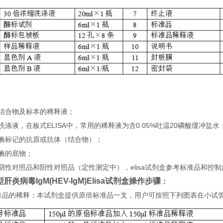
：
）结合物及标本的稀释液；
洗涤液，在板式ELISA中，常用的稀释液为含0.05%吐温20磷酸缓冲盐水
）酶标记的抗原或抗体（结合物）；
酶的底物；
阴性对照品和阳性对照品（定性测定中），elisa试剂盒参考标准品和控
肝炎病毒IgM(HEV-IgM)Elisa试剂盒
操
作步骤
：
 标准品的稀释：本试剂盒提供原倍标准品一支，用户可按照下列图表在小试