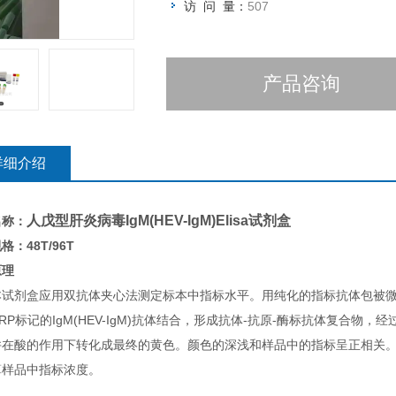
访 问 量：
507
产品咨询
详细介绍
人戊型肝炎病毒IgM(HEV-IgM)Elisa试剂盒
名称：
格：48T/96T
原理
本试剂盒应用双抗体夹心法测定标本中指标水平。用纯化的指标抗体包被
RP标记的IgM(HEV-IgM)抗体结合，形成抗体-抗原-酶标抗体复合物，
并在酸的作用下转化成最终的黄色。颜色的深浅和样品中的指标呈正相关。用
算样品中指标浓度。