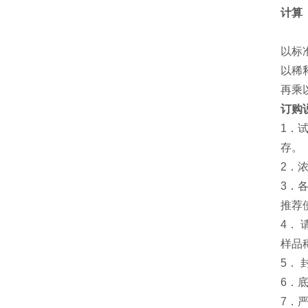
计算
以标
以稀
再乘
订购
1．
存。
2．
3．
推荐
4．
样品
5．
6．
7．