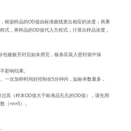
，根据样品的OD值由标准曲线查出相应的浓度；再乘
程式，将样品的OD值代入方程式，计算出样品浓度，
酶标包被板开封后如未用完，板条应装入密封袋中保
时不影响结果。
。一次加样时间好控制在5分钟内，如标本数量多，
量过高（样本OD值大于标准品孔孔的OD值），请先用
（×n×5）。
.