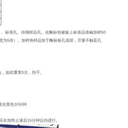
）、标准孔、待测样品孔。在酶标包被板上标准品准确加样50
稀释度为5倍）。加样将样品加于酶标板孔底部，尽量不触及孔
去，如此重复5次，拍干。
避光显色10分钟.
定应在加终止液后15分钟以内进行。