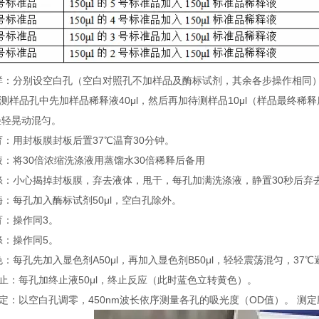
 加样：分别设空白孔（空白对照孔不加样品及酶标试剂，其余各步操作相同
待测样品孔中先加样品稀释液40μl，然后再加待测样品10μl（样品最终
轻轻晃动混匀。
温育：用封板膜封板后置37℃温育30分钟。
配液：将30倍浓缩洗涤液用蒸馏水30倍稀释后备用
洗涤：小心揭掉封板膜，弃去液体，甩干，每孔加满洗涤液，静置30秒后弃
加酶：每孔加入酶标试剂50μl，空白孔除外。
温育：操作同3。
洗涤：操作同5。
显色：每孔先加入显色剂A50μl，再加入显色剂B50μl，轻轻震荡混匀，37℃
 终止：每孔加终止液50μl，终止反应（此时蓝色立转黄色）。
 测定：以空白孔调零，450nm波长依序测量各孔的吸光度（OD值）。 测