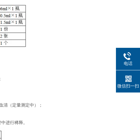
电话
；
微信扫一扫
制血清（定量测定中）；
管中进行稀释。