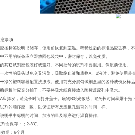
注意事项
试剂应按标签说明书储存，使用前恢复到室温。稀稀过后的标准品应丢弃，
实验中不用的板条应立即放回包装袋中，密封保存，以免变质。
不用的其它试剂应包装好或盖好。不同批号的试剂不要混用。保质前使用。
使用一次性的吸头以免交叉污染，吸取终止液和底物A、B液时，避免使用带
使用干净的塑料容器配置洗涤液。使用前充分混匀试剂盒里的各种成份及样
洗涤酶标板时应充分拍干，不要将吸水纸直接放入酶标反应孔中吸水。
底物A应挥发，避免长时间打开盖子。底物B对光敏感，避免长时间暴露于光
加入试剂的顺序应一致，以保证所有反应板孔温育的时间一样。
按照说明书中标明的时间、加液的量及顺序进行温育操作。
试剂盒保存：；2-8℃。
有效期：6个月