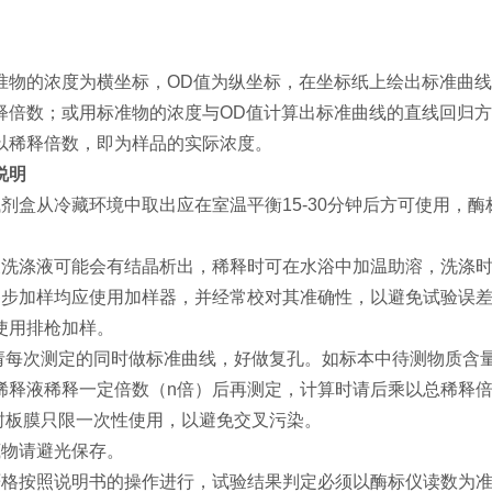
准物的浓度为横坐标，OD值为纵坐标，在坐标纸上绘出标准曲线
释倍数；或用标准物的浓度与OD值计算出标准曲线的直线回归方
以稀释倍数，即为样品的实际浓度。
说明
试剂盒从冷藏环境中取出应在室温平衡15-30分钟后方可使用，
浓洗涤液可能会有结晶析出，稀释时可在水浴中加温助溶，洗涤
各步加样均应使用加样器，并经常校对其准确性，以避免试验误差
使用排枪加样。
 请每次测定的同时做标准曲线，好做复孔。如标本中待测物质含
稀释液稀释一定倍数（n倍）后再测定，计算时请后乘以总稀释倍数
 封板膜只限一次性使用，以避免交叉污染。
底物请避光保存。
严格按照说明书的操作进行，试验结果判定必须以酶标仪读数为准