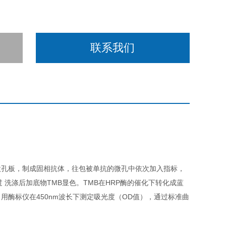
联系我们
微孔板，制成固相抗体，往包被单抗的微孔中依次加入指标，
经过 洗涤后加底物TMB显色。TMB在HRP酶的催化下转化成蓝
酶标仪在450nm波长下测定吸光度（OD值），通过标准曲