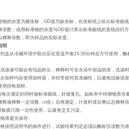
准物的浓度为横坐标，OD值为纵坐标，在坐标纸上绘出标准曲线
释倍数；或用标准物的浓度与OD值计算出标准曲线的直线回归方
以稀释倍数，即为样品的实际浓度。
说明
试剂盒从冷藏环境中取出应在室温平衡15-30分钟后方可使用，
浓洗涤液可能会有结晶析出，稀释时可在水浴中加温助溶，洗涤
各步加样均应使用加样器，并经常校对其准确性，以避免试验误差
使用排枪加样。
 请每次测定的同时做标准曲线，好做复孔。如标本中待测物质含
稀释液稀释一定倍数（n倍）后再测定，计算时请后乘以总稀释倍数
 封板膜只限一次性使用，以避免交叉污染。
底物请避光保存。
严格按照说明书的操作进行，试验结果判定必须以酶标仪读数为准