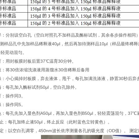
 加样：分别设空白孔（空白对照孔不加样品及酶标试剂，其余各步操作相同
待测样品孔中先加样品稀释液40μl，然后再加待测样品10μl（样品最终
轻轻晃动混匀。
温育：用封板膜封板后置37℃温育30分钟。
配液：将30倍浓缩洗涤液用蒸馏水30倍稀释后备用
洗涤：小心揭掉封板膜，弃去液体，甩干，每孔加满洗涤液，静置30秒后弃
加酶：每孔加入酶标试剂50μl，空白孔除外。
温育：操作同3。
洗涤：操作同5。
显色：每孔先加入显色剂A50μl，再加入显色剂B50μl，轻轻震荡混匀，37℃
 终止：每孔加终止液50μl，终止反应（此时蓝色立转黄色）。
 测定：以空白孔调零，450nm波长依序测量各孔的吸光度（OD值）。 测