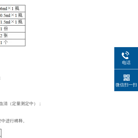
电话
；
微信扫一扫
制血清（定量测定中）；
管中进行稀释。