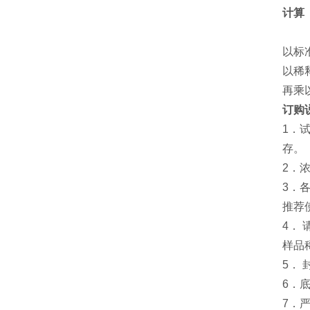
计算
以标
以稀
再乘
订购
1．
存。
2．
3．
推荐
4．
样品
5．
6．
7．