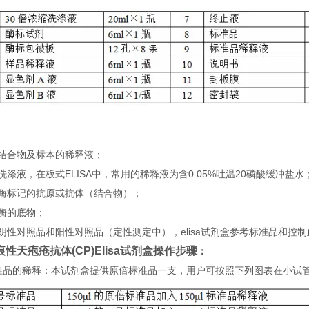
：
）结合物及标本的稀释液；
洗涤液，在板式ELISA中，常用的稀释液为含0.05%吐温20磷酸缓冲盐水
）酶标记的抗原或抗体（结合物）；
酶的底物；
阴性对照品和阳性对照品（定性测定中），elisa试剂盒参考标准品和控
性天疱疮抗体(CP)Elisa试剂盒
操
作步骤
：
 标准品的稀释：本试剂盒提供原倍标准品一支，用户可按照下列图表在小试