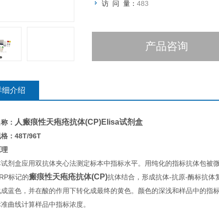
访 问 量：
483
产品咨询
详细介绍
人瘢痕性天疱疮抗体(CP)Elisa试剂盒
名称：
格：48T/96T
原理
本试剂盒应用双抗体夹心法测定标本中指标水平。用纯化的指标抗体包被
瘢痕性天疱疮抗体(CP)
RP标记的
抗体结合，形成抗体-抗原-酶标抗体复
化成蓝色，并在酸的作用下转化成最终的黄色。颜色的深浅和样品中的指标呈
标准曲线计算样品中指标浓度。