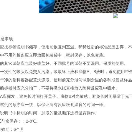
注意事项
试剂应按标签说明书储存，使用前恢复到室温。稀稀过后的标准品应丢弃，
实验中不用的板条应立即放回包装袋中，密封保存，以免变质。
不用的其它试剂应包装好或盖好。不同批号的试剂不要混用。保质前使用。
使用一次性的吸头以免交叉污染，吸取终止液和底物A、B液时，避免使用带
使用干净的塑料容器配置洗涤液。使用前充分混匀试剂盒里的各种成份及样
洗涤酶标板时应充分拍干，不要将吸水纸直接放入酶标反应孔中吸水。
底物A应挥发，避免长时间打开盖子。底物B对光敏感，避免长时间暴露于光
加入试剂的顺序应一致，以保证所有反应板孔温育的时间一样。
按照说明书中标明的时间、加液的量及顺序进行温育操作。
试剂盒保存：；2-8℃。
有效期：6个月