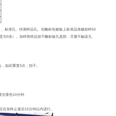
）、标准孔、待测样品孔。在酶标包被板上标准品准确加样50
稀释度为5倍）。加样将样品加于酶标板孔底部，尽量不触及孔
去，如此重复5次，拍干。
避光显色10分钟.
定应在加终止液后15分钟以内进行。