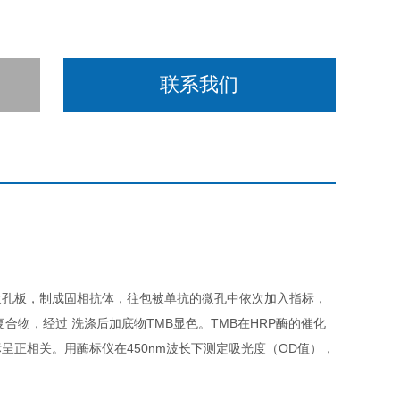
联系我们
微孔板，制成固相抗体，往包被单抗的微孔中依次加入指标，
合物，经过 洗涤后加底物TMB显色。TMB在HRP酶的催化
正相关。用酶标仪在450nm波长下测定吸光度（OD值），