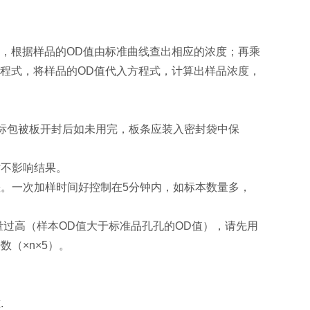
，根据样品的OD值由标准曲线查出相应的浓度；再乘
程式，将样品的OD值代入方程式，计算出样品浓度，
酶标包被板开封后如未用完，板条应装入密封袋中保
时不影响结果。
。一次加样时间好控制在5分钟内，如标本数量多，
量过高（样本OD值大于标准品孔孔的OD值），请先用
（×n×5）。
.