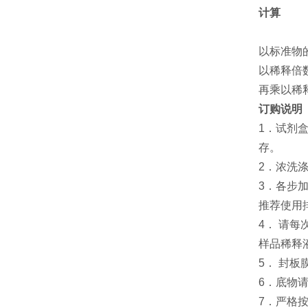
计算
以标准物
以稀释倍
再乘以稀
订购说明
1．试剂
存。
2．浓洗
3．各步
推荐使用
4． 请
样品稀释
5． 封
6．底物
7．严格