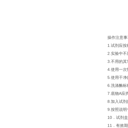
操作注意事
1.试剂应
2.实验中
3.不用的
4.使用一
5.使用干
6.洗涤酶
7.底物A
8.加入试
9.按照说
10．试剂盒
11．有效