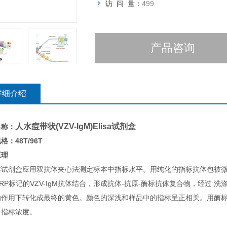
访 问 量：
499
产品咨询
详细介绍
人水痘带状(VZV-IgM)Elisa试剂盒
名称：
格：48T/96T
原理
本试剂盒应用双抗体夹心法测定标本中指标水平。用纯化的指标抗体包被
RP标记的VZV-IgM抗体结合，形成抗体-抗原-酶标抗体复合物，经过 
的作用下转化成最终的黄色。颜色的深浅和样品中的指标呈正相关。用酶标仪
中指标浓度。