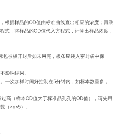
，根据样品的OD值由标准曲线查出相应的浓度；再乘
程式，将样品的OD值代入方程式，计算出样品浓度，
酶标包被板开封后如未用完，板条应装入密封袋中保
时不影响结果。
。一次加样时间好控制在5分钟内，如标本数量多，
量过高（样本OD值大于标准品孔孔的OD值），请先用
（×n×5）。
.