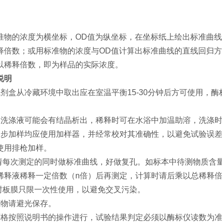
准物的浓度为横坐标，OD值为纵坐标，在坐标纸上绘出标准曲线
释倍数；或用标准物的浓度与OD值计算出标准曲线的直线回归方
以稀释倍数，即为样品的实际浓度。
说明
试剂盒从冷藏环境中取出应在室温平衡15-30分钟后方可使用，
浓洗涤液可能会有结晶析出，稀释时可在水浴中加温助溶，洗涤
各步加样均应使用加样器，并经常校对其准确性，以避免试验误差
使用排枪加样。
 请每次测定的同时做标准曲线，好做复孔。如标本中待测物质含
稀释液稀释一定倍数（n倍）后再测定，计算时请后乘以总稀释倍数
 封板膜只限一次性使用，以避免交叉污染。
底物请避光保存。
严格按照说明书的操作进行，试验结果判定必须以酶标仪读数为准