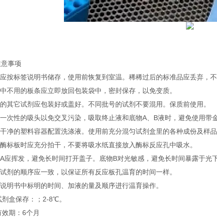
注意事项
试剂应按标签说明书储存，使用前恢复到室温。稀稀过后的标准品应丢弃，
实验中不用的板条应立即放回包装袋中，密封保存，以免变质。
不用的其它试剂应包装好或盖好。不同批号的试剂不要混用。保质前使用。
使用一次性的吸头以免交叉污染，吸取终止液和底物A、B液时，避免使用带
使用干净的塑料容器配置洗涤液。使用前充分混匀试剂盒里的各种成份及样
洗涤酶标板时应充分拍干，不要将吸水纸直接放入酶标反应孔中吸水。
底物A应挥发，避免长时间打开盖子。底物B对光敏感，避免长时间暴露于光
加入试剂的顺序应一致，以保证所有反应板孔温育的时间一样。
按照说明书中标明的时间、加液的量及顺序进行温育操作。
试剂盒保存：；2-8℃。
有效期：6个月