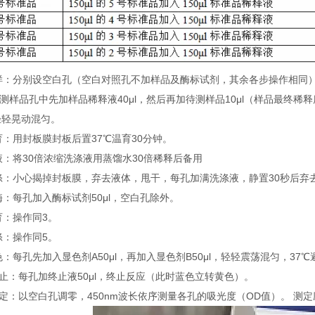
 加样：分别设空白孔（空白对照孔不加样品及酶标试剂，其余各步操作相同
待测样品孔中先加样品稀释液40μl，然后再加待测样品10μl（样品最终
轻轻晃动混匀。
温育：用封板膜封板后置37℃温育30分钟。
配液：将30倍浓缩洗涤液用蒸馏水30倍稀释后备用
洗涤：小心揭掉封板膜，弃去液体，甩干，每孔加满洗涤液，静置30秒后弃
加酶：每孔加入酶标试剂50μl，空白孔除外。
温育：操作同3。
洗涤：操作同5。
显色：每孔先加入显色剂A50μl，再加入显色剂B50μl，轻轻震荡混匀，37℃
 终止：每孔加终止液50μl，终止反应（此时蓝色立转黄色）。
 测定：以空白孔调零，450nm波长依序测量各孔的吸光度（OD值）。 测