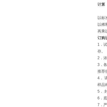
计算
以标
以稀
再乘
订购
1．
存。
2．
3．
推荐
4．
样品
5．
6．
7．