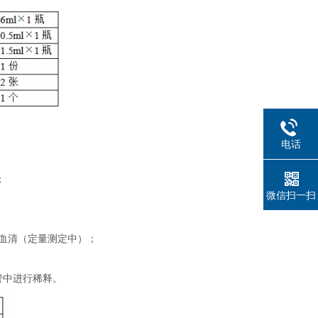
电话
；
微信扫一扫
制血清（定量测定中）；
管中进行稀释。