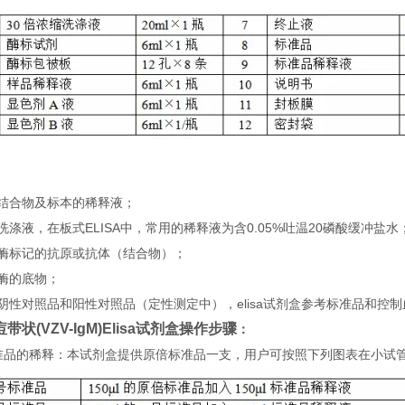
：
）结合物及标本的稀释液；
洗涤液，在板式ELISA中，常用的稀释液为含0.05%吐温20磷酸缓冲盐水
）酶标记的抗原或抗体（结合物）；
酶的底物；
阴性对照品和阳性对照品（定性测定中），elisa试剂盒参考标准品和控
带状(VZV-IgM)Elisa试剂盒
操
作步骤
：
 标准品的稀释：本试剂盒提供原倍标准品一支，用户可按照下列图表在小试