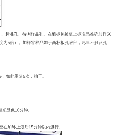
）、标准孔、待测样品孔。在酶标包被板上标准品准确加样50
稀释度为5倍）。加样将样品加于酶标板孔底部，尽量不触及孔
去，如此重复5次，拍干。
避光显色10分钟.
定应在加终止液后15分钟以内进行。