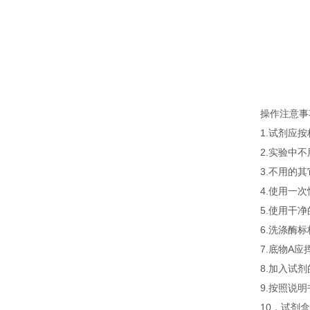
操作注意事
1.试剂应
2.实验中
3.不用的
4.使用一
5.使用干
6.洗涤酶
7.底物A
8.加入试
9.按照说
10．试剂盒