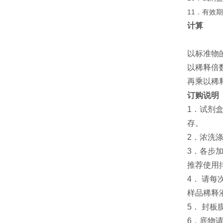
11．有效
计算
以标准物
以稀释倍
再乘以稀
订购说明
1．试剂
存。
2．浓洗
3．各步
推荐使用
4． 请
样品稀释
5． 封
6．底物