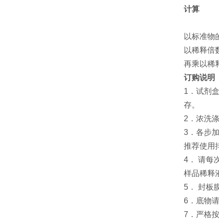
计算
以标准物
以稀释倍
再乘以稀
订购说明
1．试剂
存。
2．浓洗
3．各步
推荐使用
4． 请
样品稀释
5． 封
6．底物
7．严格