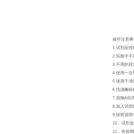
操作注意事
1.试剂应
2.实验中
3.不用的
4.使用一
5.使用干
6.洗涤酶
7.底物A
8.加入试
9.按照说
10．试剂盒
11．有效