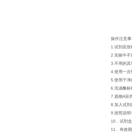
操作注意事
1.试剂应
2.实验中
3.不用的
4.使用一
5.使用干
6.洗涤酶
7.底物A
8.加入试
9.按照说
10．试剂盒
11．有效