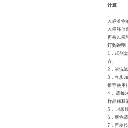
计算
以标准物
以稀释倍
再乘以稀
订购说明
1．试剂
存。
2．浓洗
3．各步
推荐使用
4． 请
样品稀释
5． 封
6．底物
7．严格