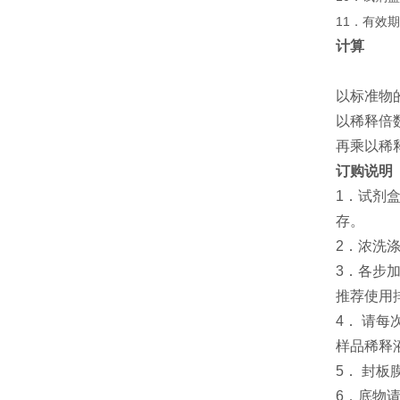
11．有效
计算
以标准物
以稀释倍
再乘以稀
订购说明
1．试剂
存。
2．浓洗
3．各步
推荐使用
4． 请
样品稀释
5． 封
6．底物