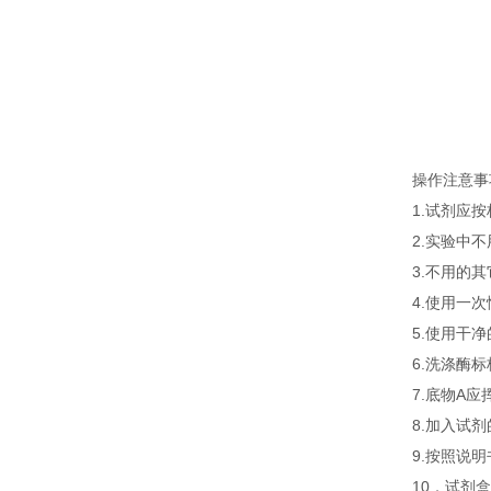
操作注意事
1.试剂应
2.实验中
3.不用的
4.使用一
5.使用干
6.洗涤酶
7.底物A
8.加入试
9.按照说
10．试剂盒