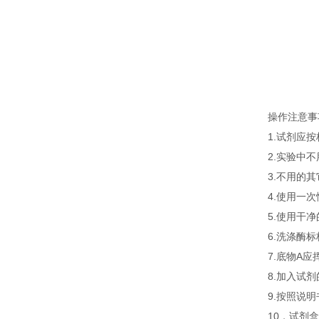
操作注意事
1.试剂应
2.实验中
3.不用的
4.使用一
5.使用干
6.洗涤酶
7.底物A
8.加入试
9.按照说
10．试剂盒