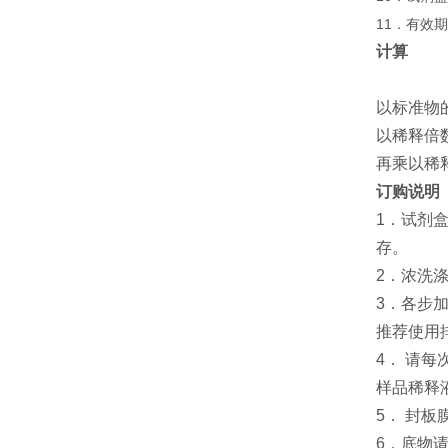
11．有效
计算
以标准物
以稀释倍
再乘以稀
订购说明
1．试剂
存。
2．浓洗
3．各步
推荐使用
4． 请
样品稀释
5． 封
6．底物