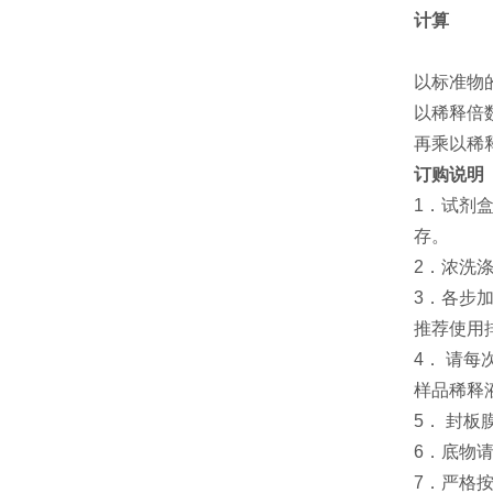
计算
以标准物
以稀释倍
再乘以稀
订购说明
1．试剂
存。
2．浓洗
3．各步
推荐使用
4． 请
样品稀释
5． 封
6．底物
7．严格