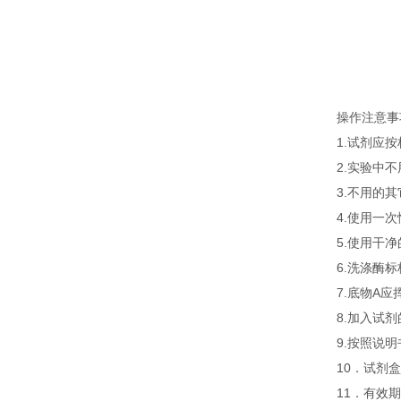
操作注意事
1.试剂应
2.实验中
3.不用的
4.使用一
5.使用干
6.洗涤酶
7.底物A
8.加入试
9.按照说
10．试剂盒
11．有效