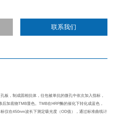
联系我们
微孔板，制成固相抗体，往包被单抗的微孔中依次加入指标，
涤后加底物TMB显色。TMB在HRP酶的催化下转化成蓝色，
仪在450nm波长下测定吸光度（OD值），通过标准曲线计