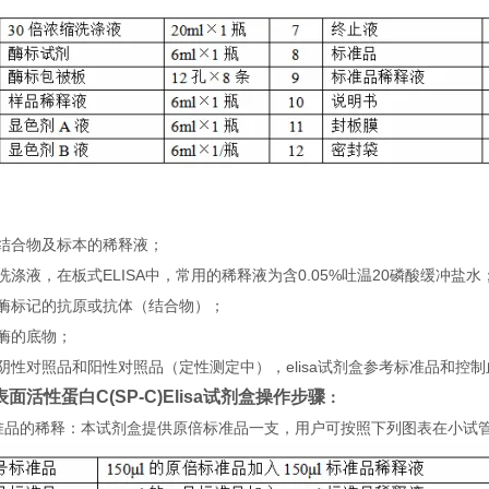
：
）结合物及标本的稀释液；
洗涤液，在板式ELISA中，常用的稀释液为含0.05%吐温20磷酸缓冲盐水
）酶标记的抗原或抗体（结合物）；
酶的底物；
阴性对照品和阳性对照品（定性测定中），elisa试剂盒参考标准品和控
面活性蛋白C(SP-C)Elisa试剂盒
操
作步骤
：
 标准品的稀释：本试剂盒提供原倍标准品一支，用户可按照下列图表在小试