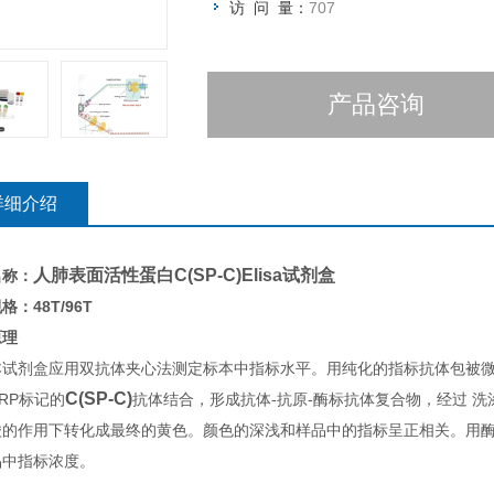
访 问 量：
707
产品咨询
详细介绍
人肺表面活性蛋白C(SP-C)Elisa试剂盒
名称：
格：48T/96T
原理
本试剂盒应用双抗体夹心法测定标本中指标水平。用纯化的指标抗体包被
C(SP-C)
RP标记的
抗体结合，形成抗体-抗原-酶标抗体复合物，经过 洗
酸的作用下转化成最终的黄色。颜色的深浅和样品中的指标呈正相关。用酶标
品中指标浓度。