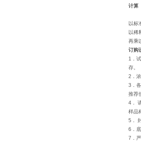
计算
以标
以稀
再乘
订购
1．
存。
2．
3．
推荐
4．
样品
5．
6．
7．