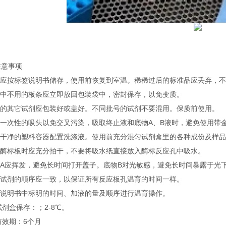
注意事项
试剂应按标签说明书储存，使用前恢复到室温。稀稀过后的标准品应丢弃，
实验中不用的板条应立即放回包装袋中，密封保存，以免变质。
不用的其它试剂应包装好或盖好。不同批号的试剂不要混用。保质前使用。
使用一次性的吸头以免交叉污染，吸取终止液和底物A、B液时，避免使用带
使用干净的塑料容器配置洗涤液。使用前充分混匀试剂盒里的各种成份及样
洗涤酶标板时应充分拍干，不要将吸水纸直接放入酶标反应孔中吸水。
底物A应挥发，避免长时间打开盖子。底物B对光敏感，避免长时间暴露于光
加入试剂的顺序应一致，以保证所有反应板孔温育的时间一样。
按照说明书中标明的时间、加液的量及顺序进行温育操作。
试剂盒保存：；2-8℃。
有效期：6个月