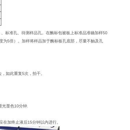
）、标准孔、待测样品孔。在酶标包被板上标准品准确加样50
稀释度为5倍）。加样将样品加于酶标板孔底部，尽量不触及孔
去，如此重复5次，拍干。
避光显色10分钟.
定应在加终止液后15分钟以内进行。