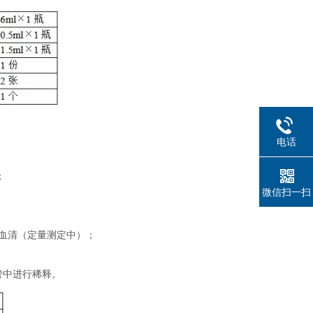
电话
；
微信扫一扫
制血清（定量测定中）；
管中进行稀释。