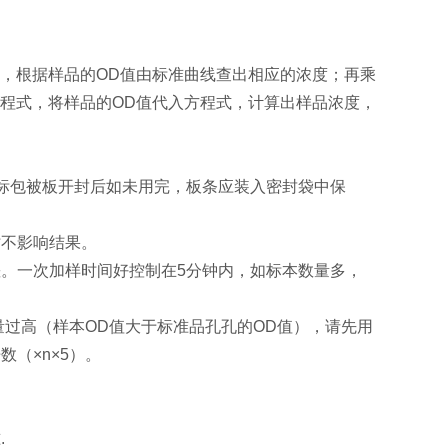
，根据样品的OD值由标准曲线查出相应的浓度；再乘
程式，将样品的OD值代入方程式，计算出样品浓度，
酶标包被板开封后如未用完，板条应装入密封袋中保
时不影响结果。
。一次加样时间好控制在5分钟内，如标本数量多，
量过高（样本OD值大于标准品孔孔的OD值），请先用
（×n×5）。
.