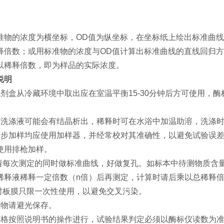
准物的浓度为横坐标，OD值为纵坐标，在坐标纸上绘出标准曲线
释倍数；或用标准物的浓度与OD值计算出标准曲线的直线回归方
以稀释倍数，即为样品的实际浓度。
说明
试剂盒从冷藏环境中取出应在室温平衡15-30分钟后方可使用，
浓洗涤液可能会有结晶析出，稀释时可在水浴中加温助溶，洗涤
各步加样均应使用加样器，并经常校对其准确性，以避免试验误差
使用排枪加样。
 请每次测定的同时做标准曲线，好做复孔。如标本中待测物质含
稀释液稀释一定倍数（n倍）后再测定，计算时请后乘以总稀释倍数
 封板膜只限一次性使用，以避免交叉污染。
底物请避光保存。
严格按照说明书的操作进行，试验结果判定必须以酶标仪读数为准