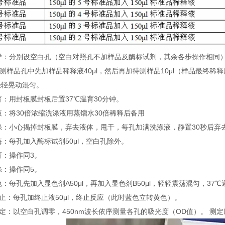
 加样：分别设空白孔（空白对照孔不加样品及酶标试剂，其余各步操作相同
待测样品孔中先加样品稀释液40μl，然后再加待测样品10μl（样品最终
轻轻晃动混匀。
温育：用封板膜封板后置37℃温育30分钟。
配液：将30倍浓缩洗涤液用蒸馏水30倍稀释后备用
洗涤：小心揭掉封板膜，弃去液体，甩干，每孔加满洗涤液，静置30秒后弃
加酶：每孔加入酶标试剂50μl，空白孔除外。
温育：操作同3。
洗涤：操作同5。
显色：每孔先加入显色剂A50μl，再加入显色剂B50μl，轻轻震荡混匀，37℃
 终止：每孔加终止液50μl，终止反应（此时蓝色立转黄色）。
 测定：以空白孔调零，450nm波长依序测量各孔的吸光度（OD值）。 测