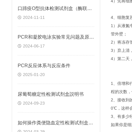
4）先将细
口蹄疫O型抗体检测试剂盒（酶联免疫法）检测原理
2024-11-11
4、细胞复
1）从液氮
管外壁；
PCR和凝胶电泳实验常见问题及原因分析
2）将冻存管
2024-06-17
3）弃上清
4）第二天
​PCR反应体系与反应条件
2025-01-20
1、倍增和
程的次数，
尿葡萄糖定性检测试剂盒説明书
2、接收到
2024-09-23
0℃，这样
3、有多少
如何操作粪便隐血定性检测试剂盒(邻联甲苯胺法)
如果你是细
2024-03-29