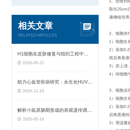
1、您收到
取出25c
液继续培养
相关文章
2、细胞传
RELATED ARTICLES
1）细胞生
2）添加0
H1细胞在皮肤修复与组织工程中的应用前景
然后将悬液转
2026-05-21
3）弃上清
4）待细胞
助力心血管疾病研究：永生化HUVEC!
3、细胞冻
2024-12-23
1）细胞生
2）添加0
解析小鼠原肠期形成的表观遗传调控规律
后将悬液转移
2025-05-16
3）用适量