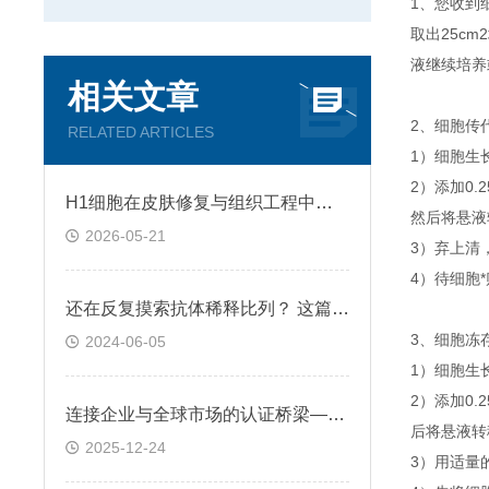
1、您收到
取出25c
液继续培养
相关文章
2、细胞传
RELATED ARTICLES
1）细胞生
2）添加0
H1细胞在皮肤修复与组织工程中的应用前景
然后将悬液转
2026-05-21
3）弃上清
4）待细胞
还在反复摸索抗体稀释比列？ 这篇IHC秘籍快来收好！
3、细胞冻
2024-06-05
1）细胞生
2）添加0
连接企业与全球市场的认证桥梁——ATCC细胞
后将悬液转移
2025-12-24
3）用适量