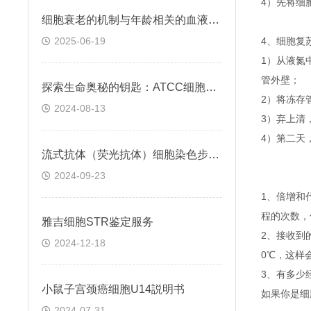
4）先将细
细胞衰老的机制与年龄相关的血液凝固有关
2025-06-19
4、细胞复
1）从液氮
管外壁；
探索生命奥秘的钥匙：ATCC细胞株的科学之旅
2）将冻存管
2024-08-13
3）弃上清
4）第二天
流式抗体（荧光抗体）细胞染色步骤与注意事项
2024-09-23
1、倍增和
程的次数，
雅吉细胞STR鉴定服务
2、接收到
2024-12-18
0℃，这样
3、有多少
小鼠子宫颈癌细胞U14説明书
如果你是细
2024-07-31