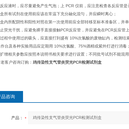
取反应液时，应尽量避免产生气泡；上 PCR 仪前，应注意检查各反应管
试剂盒所有试剂在使用前应该在常温下充分融化混匀，并应瞬时离心；
试剂盒内所配阴性和阳性对照在第一次使用前应全部转移至标本准备区，并
防止荧光干扰，应避免裸手直接接触PCR反应管，并应避免在PCR反应管
测过程中使用过的吸头，应直接打到盛有 10%次氯酸的废物缸内，检测结
作台及各种实验用品应定期用 10%次氯酸、75%酒精或紫外灯进行消毒
仪器扩增相关参数应按照本说明书相关要求进行设置；不同批号试剂不能混
新老客户咨询订购：
鸡传染性支气管炎荧光PCR检测试剂盒
产品咨询
产品：