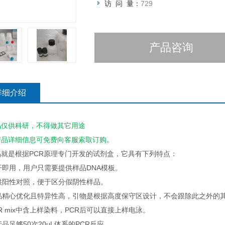
访 问 量：
729
产品咨询
详细介绍
品仅供科研，不得做其它用途
产品详细信息可免费向客服索取订购
。
品就是根据PCR原理专门开发的试剂盒，它具有下列特点：
即开即用，用户只需要提供样品DNA模板。
提供阳性对照，便于区分假阴性样品。
产品精心优化且特异性高，引物是根据高度保守区设计，不会跟除此之外的
PCR mix中含上样染料，PCR后可以直接上样电泳。
本产品足够50次20μL体系的PCR反应。