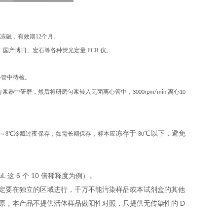
复冻融，有效期12个月。
、伯乐、国产博日、宏石等各种荧光定量 PCR 仪。
心管中待检。
浆器中研磨，然后将研磨匀浆转入无菌离心管中，3000rpm/min 离心10
冻存于
℃
以下，避免
2～8℃冷藏过夜保存；如需长期保存，标本应
-80
L 这 6 个 10 倍稀释度为例）。
定要在独立的区域进行，千万不能污染样品或本试剂盒的其他
原，本产品不提供活体样品做阳性对照，只提供无传染性的 D