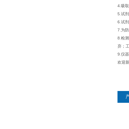
4.吸
5.
6.
7.为
8.检
弃；工
9.
欢迎