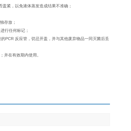
是否盖紧，以免液体蒸发造成结果不准确；
单独存放；
上进行任何标记；
束的PCR 反应管，切忌开盖，并与其他废弃物品一同灭菌后丢
；
用；并在有效期内使用。