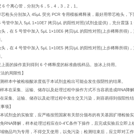
标记 6 个离心管，分别为 6，5，4，3，2，1。
用带芯枪头分别加入 45μL 荧光 PCR 专用模板稀释液，最好用带芯枪头，
在 6 号管中加入 5μL 1×10E7 拷贝/μL 的阳性对照(试剂盒提供)，充分震荡
换枪头，在 5 号管中加入 5μL 1×10E6 拷贝/μL 的阳性对照(上步稀释所得)
用。
换枪头，在 4 号管中加入 5μL 1×10E5 拷贝/μL 的阳性对照(上步稀释所得)
用。
重复上面的操作直到得到 6 个稀释度的标准曲线样品。放冰上待用。
方法的局限性】
当检测样本中被检核酸浓度低于本试剂盒检出可能会发生假阴性的结果。
被检样本在采集、运输、储存以及处理过程中操作方式不当容易造成RNA降
样本在采集、运输、储存以及处理过程中发生交叉污染，则容易得到假阳性
意事项】
使用本试剂盒的实验室，应严格按照国家有关部分颁布的有关基因扩增检验
避免RNA降解，样本处理过程应在0-4℃条件下操作，且完成实验后立
各区域物品均为专用，不得交叉使用，以免污染；检测结束后，应立即对工