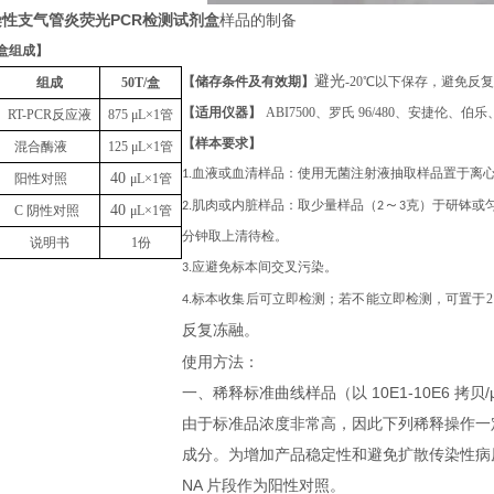
性支气管炎荧光PCR检测试剂盒
样品的制备
盒组成
】
避光
【储存条件及有效期】
-20℃以下保存，避免反
组成
50T
/盒
【适用仪器】
ABI7500、罗氏 96/480、安捷伦
RT-PCR反应液
875
μL
×1管
【样本要求】
混合酶液
125
μL
×1管
1.血液或血清样品：使用无菌注射液抽取样品置于离
40
阳性对照
μL
×1管
～
2.肌肉或内脏样品：取少量样品（2
3克）于研钵或匀
40
C 阴性对照
μL
×1管
分钟取上清待检。
说明书
1份
3.应避免标本间交叉污染。
4.标本收集后可立即检测；若不能立即检测，可置于
反复冻融
。
使用方法：
一、稀释标准曲线样品（以 10E1-10E6 拷贝/μ
由于标准品浓度非常高，因此下列稀释操作一
成分。为增加产品稳定性和避免扩散传染性病
NA 片段作为阳性对照。