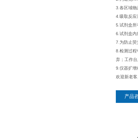
3.各区域
4.吸取反
5.试剂盒
6.试剂盒
7.为防止
8.检测过
弃；工作台
9.仪器扩
欢迎新老客
产品