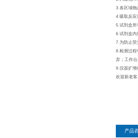
3.各区域
4.吸取反
5.试剂盒
6.试剂盒
7.为防止
8.检测过
弃；工作台
9.仪器扩
欢迎新老客
产品