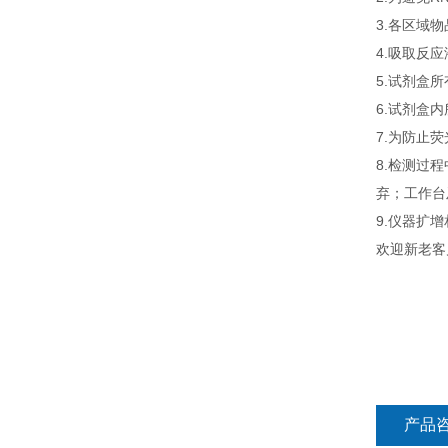
3.各区域
4.吸取反
5.试剂盒
6.试剂盒
7.为防止
8.检测过
弃；工作台
9.仪器扩
欢迎新老客
产品