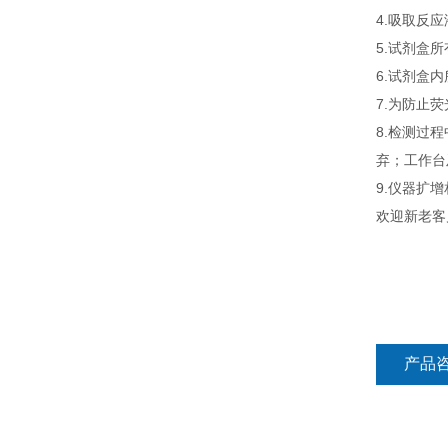
4.吸取反
5.试剂盒
6.试剂盒
7.为防止
8.检测过
弃；工作台
9.仪器扩
欢迎新老客
产品