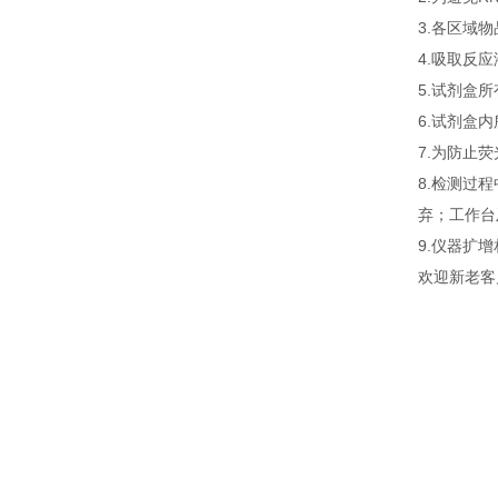
3.各区域
4.吸取反
5.试剂盒
6.试剂盒
7.为防止
8.检测过
弃；工作台
9.仪器扩
欢迎新老客