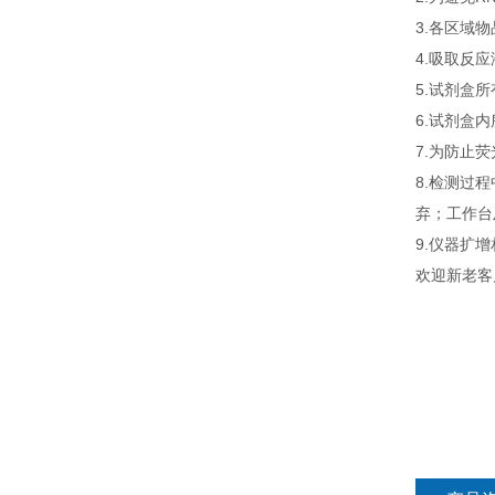
3.各区域
4.吸取反
5.试剂盒
6.试剂盒
7.为防止
8.检测过
弃；工作台
9.仪器扩
欢迎新老客