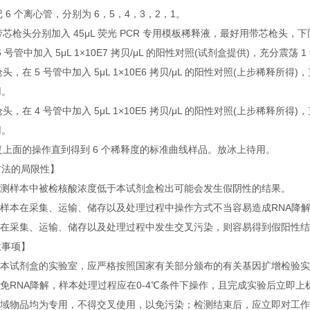
标记 6 个离心管，分别为 6，5，4，3，2，1。
用带芯枪头分别加入 45μL 荧光 PCR 专用模板稀释液，最好用带芯枪头，
在 6 号管中加入 5μL 1×10E7 拷贝/μL 的阳性对照(试剂盒提供)，充分震荡
换枪头，在 5 号管中加入 5μL 1×10E6 拷贝/μL 的阳性对照(上步稀释所得)
用。
换枪头，在 4 号管中加入 5μL 1×10E5 拷贝/μL 的阳性对照(上步稀释所得)
用。
重复上面的操作直到得到 6 个稀释度的标准曲线样品。放冰上待用。
方法的局限性】
当检测样本中被检核酸浓度低于本试剂盒检出可能会发生假阴性的结果。
被检样本在采集、运输、储存以及处理过程中操作方式不当容易造成RNA降
样本在采集、运输、储存以及处理过程中发生交叉污染，则容易得到假阳性
意事项】
使用本试剂盒的实验室，应严格按照国家有关部分颁布的有关基因扩增检验
避免RNA降解，样本处理过程应在0-4℃条件下操作，且完成实验后立
各区域物品均为专用，不得交叉使用，以免污染；检测结束后，应立即对工