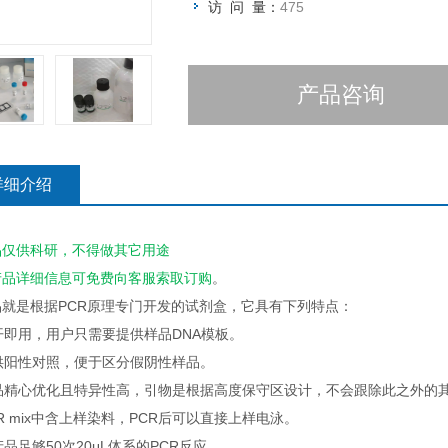
访 问 量：
475
产品咨询
详细介绍
品仅供科研，不得做其它用途
产品详细信息可免费向客服索取订购
。
品就是根据PCR原理专门开发的试剂盒，它具有下列特点：
即开即用，用户只需要提供样品DNA模板。
提供阳性对照，便于区分假阴性样品。
产品精心优化且特异性高，引物是根据高度保守区设计，不会跟除此之外的
PCR mix中含上样染料，PCR后可以直接上样电泳。
本产品足够50次20μL体系的PCR反应。