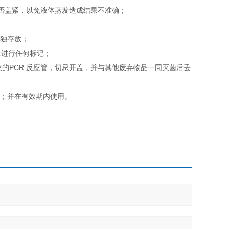
是否盖紧，以免液体蒸发造成结果不准确；
单独存放；
上进行任何标记；
束的PCR 反应管，切忌开盖，并与其他废弃物品一同灭菌后丢
；
用；并在有效期内使用。