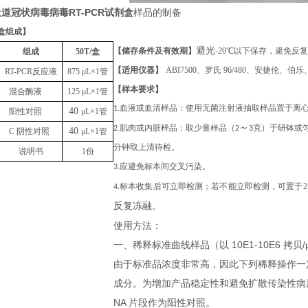
道冠状病毒病毒RT-PCR试剂盒
样品的制备
盒组成
】
避光
【储存条件及有效期】
-20℃以下保存，避免反
组成
50T
/盒
【适用仪器】
ABI7500、罗氏 96/480、安捷伦
RT-PCR反应液
875
μL
×1管
【样本要求】
混合酶液
125
μL
×1管
1.血液或血清样品：使用无菌注射液抽取样品置于离
40
阳性对照
μL
×1管
～
2.肌肉或内脏样品：取少量样品（2
3克）于研钵或匀
40
C 阴性对照
μL
×1管
分钟取上清待检。
说明书
1份
3.应避免标本间交叉污染。
4.标本收集后可立即检测；若不能立即检测，可置于
反复冻融
。
使用方法：
一、稀释标准曲线样品（以 10E1-10E6 拷贝/μ
由于标准品浓度非常高，因此下列稀释操作一
成分。为增加产品稳定性和避免扩散传染性病
NA 片段作为阳性对照。