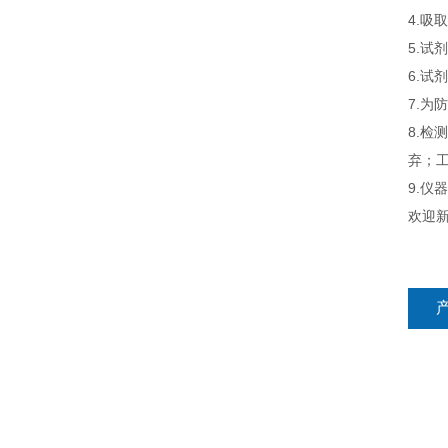
4.吸
5.
6.
7.为
8.检
弃；工
9.
欢迎