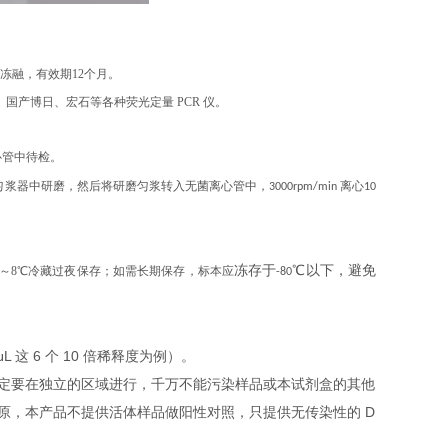
复冻融，有效期12个月。
、伯乐、国产博日、宏石等各种荧光定量 PCR 仪。
心管中待检。
浆器中研磨，然后将研磨匀浆转入无菌离心管中，3000rpm/min 离心10
冻存于
℃
以下，避免
2～8℃冷藏过夜保存；如需长期保存，标本应
-80
L 这 6 个 10 倍稀释度为例）。
定要在独立的区域进行，千万不能污染样品或本试剂盒的其他
原，本产品不提供活体样品做阳性对照，只提供无传染性的 D