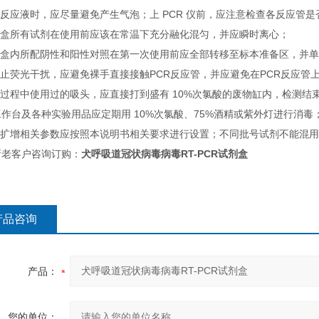
取反应液时，应尽量避免产生气泡；上 PCR 仪前，应注意检查各反应管
试剂盒所有试剂在使用前应该在常温下充分融化混匀，并应瞬时离心；
试剂盒内所配阴性和阳性对照在第一次使用前应全部转移至标本准备区，并
防止荧光干扰，应避免裸手直接接触PCR反应管，并应避免在PCR反应管
测过程中使用过的吸头，应直接打到盛有 10%次氯酸的废物缸内，检测结
作台及各种实验用品应定期用 10%次氯酸、75%酒精或紫外灯进行消毒
仪器扩增相关参数应按照本说明书相关要求进行设置；不同批号试剂不能混
新老客户咨询订购：
犬呼吸道冠状病毒病毒RT-PCR试剂盒
产品咨询
产品：
您的单位：