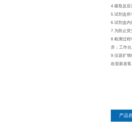
4.吸取反
5.试剂盒
6.试剂盒
7.为防止
8.检测过
弃；工作台
9.仪器扩
欢迎新老客
产品