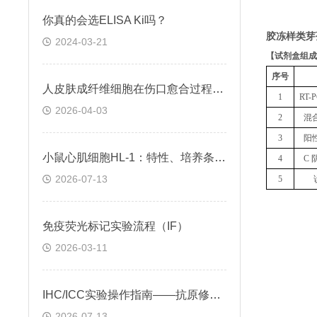
你真的会选ELISA Ki吗？
胶冻样类芽
2024-03-21
【
试剂盒组成
序号
人皮肤成纤维细胞在伤口愈合过程中的作用及调控方式
1
RT
2026-04-03
2
混
3
阳
小鼠心肌细胞HL-1：特性、培养条件与科研应用场景解析
4
C 
2026-07-13
5
免疫荧光标记实验流程（IF）
2026-03-11
IHC/ICC实验操作指南——抗原修复技术
2026-07-13