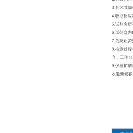
3.各区域
4.吸取反
5.试剂盒
6.试剂盒
7.为防止
8.检测过
弃；工作台
9.仪器扩
欢迎新老客