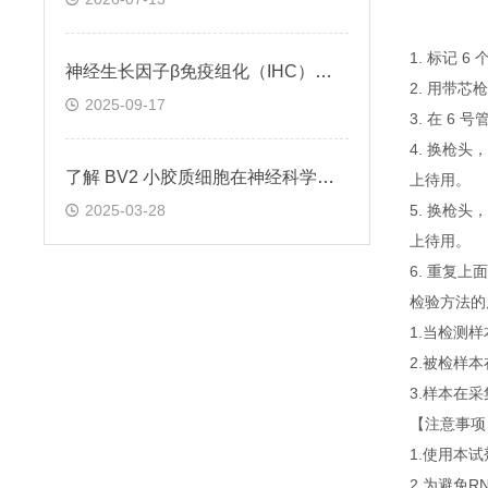
1. 标记 
神经生长因子β免疫组化（IHC）试剂盒实验操作步骤
2. 用带芯
2025-09-17
3. 在 6
4. 换枪头
了解 BV2 小胶质细胞在神经科学研究中的重要性
上待用。
2025-03-28
5. 换枪头
上待用。
6. 重复
检验方法的
1.当检测
2.被检样
3.样本在
【注意事项
1.使用本
2.为避免