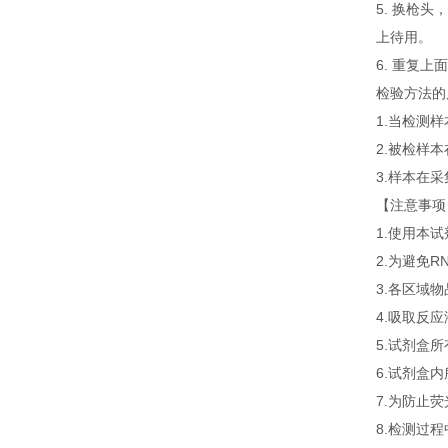
5. 换枪头
上待用。
6. 重复
检验方法的
1.当检测
2.被检样
3.样本在
【注意事项
1.使用本
2.为避免
3.各区域
4.吸取反
5.试剂盒
6.试剂盒
7.为防止
8.检测过